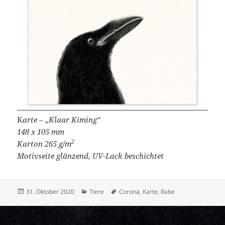
K
arte – „Klaar Kiming“
148 x 105 mm
2
Karton 265 g/m
Motivseite glänzend, UV-Lack beschichtet
Veröffentlicht
Kategorien
Schlagwörter
31. Oktober 2020
Tiere
Corona
,
Karte
,
Rabe
am