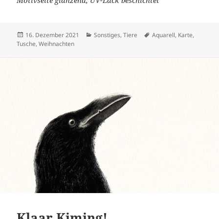
Veröffentlicht
Kategorien
Schlagwörter
16. Dezember 2021
Sonstiges
,
Tiere
Aquarell
,
Karte
,
am
Tusche
,
Weihnachten
Klaar Kiming!