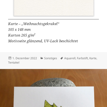
Karte – „Weihnachtsgekrakel“
105 x 148 mm
2
Karton 265 g/m
Motivseite glänzend, UV-Lack beschicht
et
Veröffentlicht
Kategorien
Schlagwörter
1. Dezember 2022
Sonstiges
Aquarell
,
Farbstift
,
Karte
,
am
Tentakel