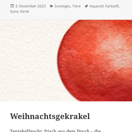
Veröffentlicht
Kategorien
Schlagwörter
3. Dezember 2023
Sonstiges
,
Tiere
Aquarell
,
Farbstift
,
am
Gans
,
Karte
Weihnachtsgekrakel
Tentakelfeucht, frisch aus dem Druck – die