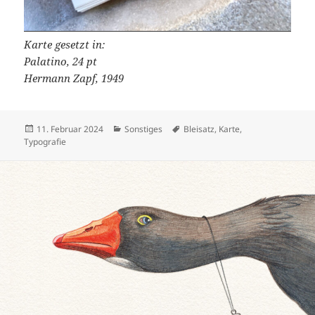
Karte gesetzt in:
Palatino, 24 pt
Hermann Zapf, 1949
Veröffentlicht
Kategorien
Schlagwörter
11. Februar 2024
Sonstiges
Bleisatz
,
Karte
,
am
Typografie