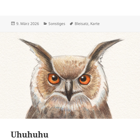
Veröffentlicht
Kategorien
Schlagwörter
9. März 2026
Sonstiges
Bleisatz
,
Karte
am
Uhuhuhu