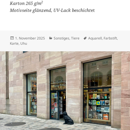
2
Karton 265 g/m
Motivseite glänzend, UV-Lack beschicht
et
Veröffentlicht
Kategorien
Schlagwörter
1. November 2025
Sonstiges
,
Tiere
Aquarell
,
Farbstift
,
am
Karte
,
Uhu