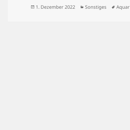
Veröffentlicht
Kategorien
Schla
1. Dezember 2022
Sonstiges
Aquar
am