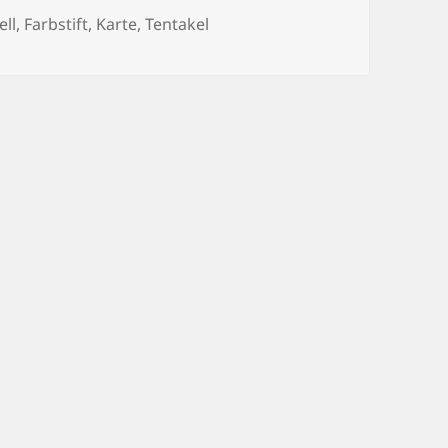
gwörter
ell
,
Farbstift
,
Karte
,
Tentakel