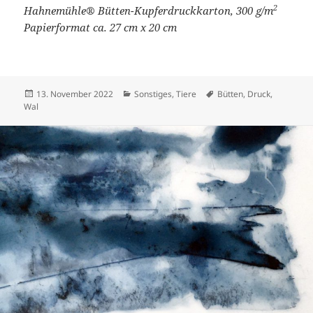
2
Hahnemühle® Bütten-Kupferdruckkarton, 300 g/m
Papierformat ca. 27 cm x 20 cm
Veröffentlicht
Kategorien
Schlagwörter
13. November 2022
Sonstiges
,
Tiere
Bütten
,
Druck
,
am
Wal