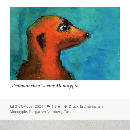
„Erdmännchen“ – eine Monotypie
Veröffentlicht
Kategorien
Schlagwörter
31. Oktober 2024
Tiere
Druck
,
Erdmännchen
,
am
Monotypie
,
Tiergarten Nürnberg
,
Tusche