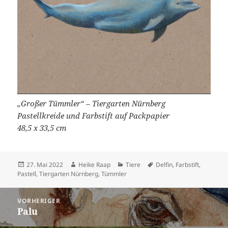
„Großer Tümmler“ – Tiergarten Nürnberg
Pastellkreide und Farbstift auf Packpapier
48,5 x 33,5 cm
Veröffentlicht
Autor
Kategorien
Schlagwörter
27. Mai 2022
Heike Raap
Tiere
Delfin
,
Farbstift
,
am
Pastell
,
Tiergarten Nürnberg
,
Tümmler
Beitragsnavigation
VORHERIGER
Palu
Vorheriger
Beitrag: